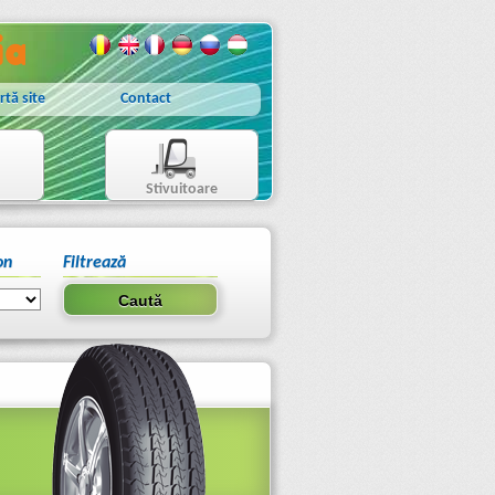
rtă site
Contact
Stivuitoare
on
Filtrează