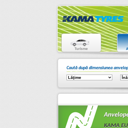
Turisme
A
Caută după dimensiunea anvelop
Anvelop
KAMA EU