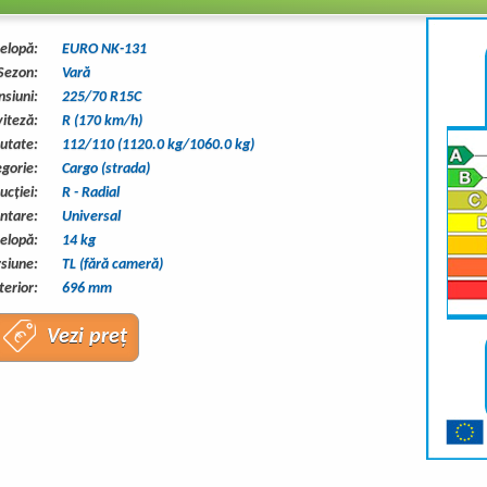
elopă:
EURO NK-131
Sezon:
Vară
siuni:
225/70 R15C
viteză:
R (170 km/h)
eutate:
112/110 (1120.0 kg/1060.0 kg)
gorie:
Cargo (strada)
ucţiei:
R - Radial
ntare:
Universal
elopă:
14 kg
siune:
TL (fără cameră)
erior:
696 mm
Vezi preț