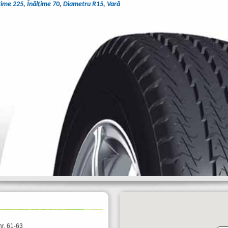
ţime 225
,
Înălţime 70
,
Diametru R15
,
Vară
nr. 61-63