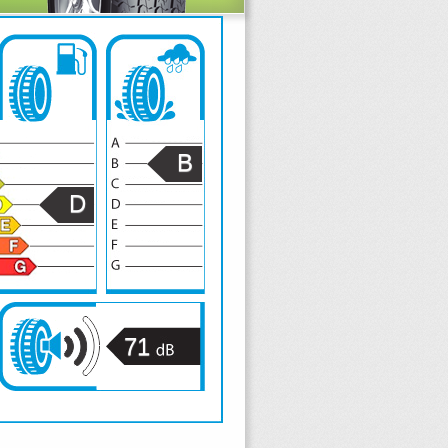
B
D
71