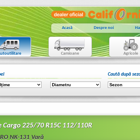
Acasă
Despre noi
Ha
utoutilitare
Camioane
Agricole
ei
Caută după sez
e Cargo 225/70 R15C 112/110R
RO NK-131 Vară