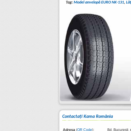
Tag:
Model anvelopă EURO NK-131
,
Lă
Contactaţi Kama România
Adresa
(
QR Code
):
Bd. București, 