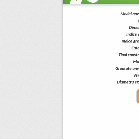
Model anv
Dimen
Indice 
Indice gr
Cate
Tipul constr
Mo
Greutate anv
Ver
Diametru ext