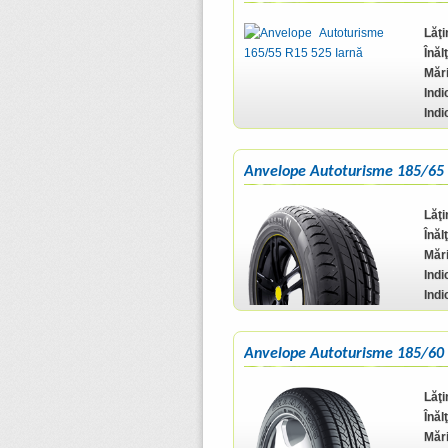
Lăţ
Înăl
Mări
Indi
Indi
Anvelope Autoturisme 185/65 
Lăţ
Înăl
Mări
Indi
Indi
Anvelope Autoturisme 185/60
Lăţ
Înăl
Mări