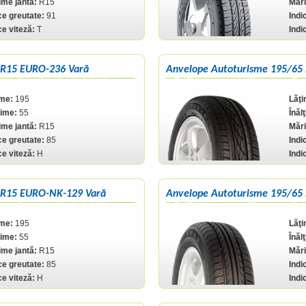
me jantă:
R15
Mări
ce greutate:
91
Indi
ce viteză:
T
Indi
 R15 EURO-236 Vară
Anvelope Autoturisme 195/65
ime:
195
Lăţi
ţime:
55
Înăl
me jantă:
R15
Mări
ce greutate:
85
Indi
ce viteză:
H
Indi
 R15 EURO-NK-129 Vară
Anvelope Autoturisme 195/65
ime:
195
Lăţi
ţime:
55
Înăl
me jantă:
R15
Mări
ce greutate:
85
Indi
ce viteză:
H
Indi