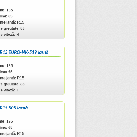
me:
185
ţime:
65
me jantă:
R15
ce greutate:
88
ce viteză:
H
 R15 EURO-NK-519 Iarnă
me:
185
ţime:
65
me jantă:
R15
ce greutate:
88
ce viteză:
T
R15 505 Iarnă
me:
195
ţime:
65
me jantă:
R15