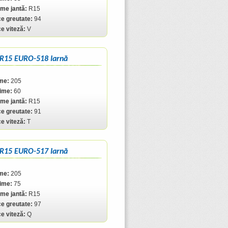
me jantă:
R15
ce greutate:
94
ce viteză:
V
 R15 EURO-518 Iarnă
me:
205
ţime:
60
me jantă:
R15
ce greutate:
91
ce viteză:
T
 R15 EURO-517 Iarnă
me:
205
ţime:
75
me jantă:
R15
ce greutate:
97
ce viteză:
Q