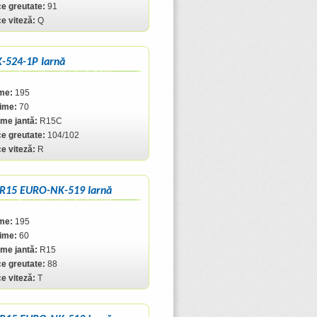
ce greutate:
91
ce viteză:
Q
-524-1P Iarnă
me:
195
ţime:
70
me jantă:
R15C
ce greutate:
104/102
ce viteză:
R
 R15 EURO-NK-519 Iarnă
me:
195
ţime:
60
me jantă:
R15
ce greutate:
88
ce viteză:
T