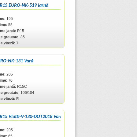
 R15 EURO-NK-519 Iarnă
me:
195
ţime:
55
me jantă:
R15
ce greutate:
85
ce viteză:
T
URO-NK-131 Vară
me:
205
ţime:
70
me jantă:
R15C
ce greutate:
106/104
ce viteză:
R
R15 Viatti-V-130-DOT2018 Vară
me:
205
ţime:
65