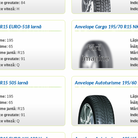
ce greutate:
84
Indi
ce viteză:
H
Indi
 R15 EURO-518 Iarnă
Anvelope Cargo 195/70 R15 NK
ime:
195
Lăţi
ţime:
65
Înăl
me jantă:
R15
Mări
ce greutate:
91
Indi
ce viteză:
Q
Indi
R15 505 Iarnă
Anvelope Autoturisme 195/60
ime:
195
Lăţi
ţime:
65
Înăl
me jantă:
R15
Mări
ce greutate:
91
Indi
ce viteză:
Q
Indi