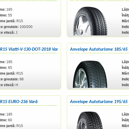
ime:
165
Lăţi
ţime:
55
Înăl
me jantă:
R15
Mări
ce greutate:
100/200
Indi
ce viteză:
J
Indi
R15 Viatti-V-130-DOT-2018 Vară
Anvelope Autoturisme 185/65
ime:
185
Lăţi
ţime:
65
Înăl
me jantă:
R15
Mări
ce greutate:
88
Indi
ce viteză:
H
Indi
 R15 EURO-236 Vară
Anvelope Autoturisme 195/65 
ime:
185
Lăţi
ţime:
60
Înăl
me jantă:
R15
Mări