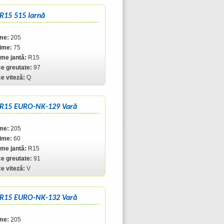
R15 515 Iarnă
me:
205
ţime:
75
me jantă:
R15
ce greutate:
97
ce viteză:
Q
 R15 EURO-NK-129 Vară
me:
205
ţime:
60
me jantă:
R15
ce greutate:
91
ce viteză:
V
 R15 EURO-NK-132 Vară
me:
205