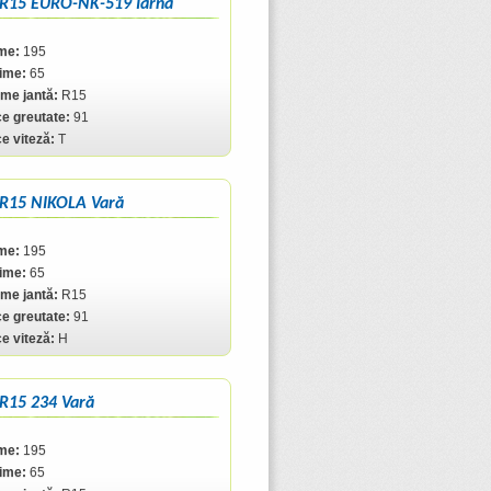
 R15 EURO-NK-519 Iarnă
me:
195
ţime:
65
me jantă:
R15
ce greutate:
91
ce viteză:
T
 R15 NIKOLA Vară
me:
195
ţime:
65
me jantă:
R15
ce greutate:
91
ce viteză:
H
R15 234 Vară
me:
195
ţime:
65