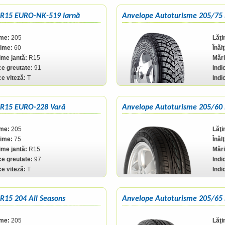
 R15 EURO-NK-519 Iarnă
Anvelope Autoturisme 205/75 
ime:
205
Lăţi
ţime:
60
Înăl
me jantă:
R15
Mări
ce greutate:
91
Indi
ce viteză:
T
Indi
 R15 EURO-228 Vară
Anvelope Autoturisme 205/60
ime:
205
Lăţi
ţime:
75
Înăl
me jantă:
R15
Mări
ce greutate:
97
Indi
ce viteză:
T
Indi
R15 204 All Seasons
Anvelope Autoturisme 205/65
ime:
205
Lăţi