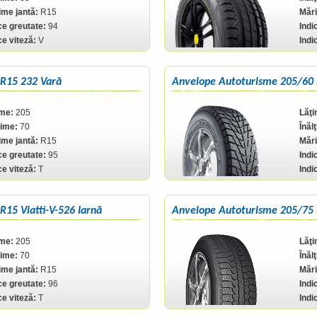
me jantă:
R15
Mări
ce greutate:
94
Indi
ce viteză:
V
Indi
R15 232 Vară
Anvelope Autoturisme 205/60
ime:
205
Lăţi
ţime:
70
Înăl
me jantă:
R15
Mări
ce greutate:
95
Indi
ce viteză:
T
Indi
15 Viatti-V-526 Iarnă
Anvelope Autoturisme 205/75
ime:
205
Lăţi
ţime:
70
Înăl
me jantă:
R15
Mări
ce greutate:
96
Indi
ce viteză:
T
Indi