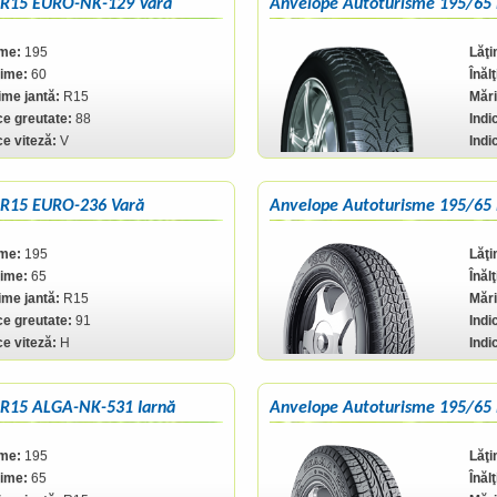
 R15 EURO-NK-129 Vară
Anvelope Autoturisme 195/65
ime:
195
Lăţi
ţime:
60
Înăl
me jantă:
R15
Mări
ce greutate:
88
Indi
ce viteză:
V
Indi
 R15 EURO-236 Vară
Anvelope Autoturisme 195/65
ime:
195
Lăţi
ţime:
65
Înăl
me jantă:
R15
Mări
ce greutate:
91
Indi
ce viteză:
H
Indi
 R15 ALGA-NK-531 Iarnă
Anvelope Autoturisme 195/65 
ime:
195
Lăţi
ţime:
65
Înăl