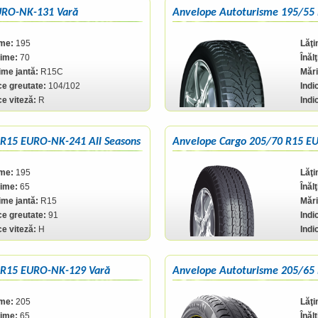
URO-NK-131 Vară
Anvelope Autoturisme 195/55
ime:
195
Lăţi
ţime:
70
Înăl
me jantă:
R15C
Mări
ce greutate:
104/102
Indi
ce viteză:
R
Indi
 R15 EURO-NK-241 All Seasons
Anvelope Cargo 205/70 R15 E
ime:
195
Lăţi
ţime:
65
Înăl
me jantă:
R15
Mări
ce greutate:
91
Indi
ce viteză:
H
Indi
 R15 EURO-NK-129 Vară
Anvelope Autoturisme 205/65 
ime:
205
Lăţi
ţime:
65
Înăl