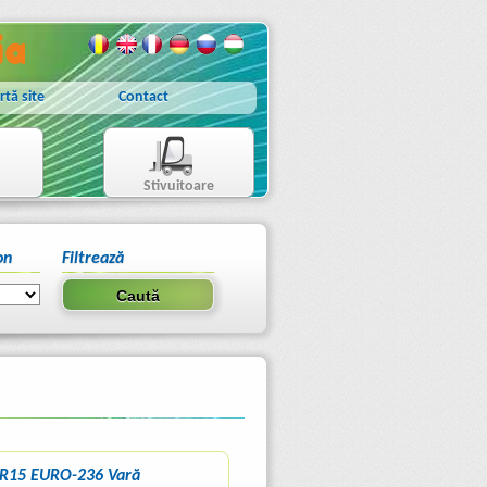
rtă site
Contact
Stivuitoare
on
Filtrează
 R15 EURO-236 Vară