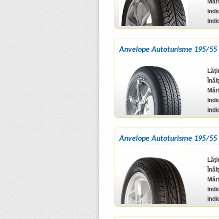
Mări
Indi
Indi
Anvelope Autoturisme 195/55
Lăţ
Înăl
Mări
Indi
Indi
Anvelope Autoturisme 195/55
Lăţ
Înăl
Mări
Indi
Indi