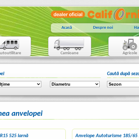
Acasă
Despre noi
Ha
utoutilitare
Camioane
Agricole
ei
Caută după sez
nea anvelopei
R15 525 Iarnă
Anvelope Autoturisme 185/65