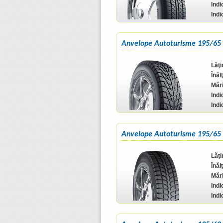
Indi
Indi
Anvelope Autoturisme 195/65
Lăţ
Înăl
Mări
Indi
Indi
Anvelope Autoturisme 195/65 
Lăţ
Înăl
Mări
Indi
Indi