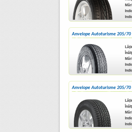
Mări
Indi
Indi
Anvelope Autoturisme 205/70 
Lăţ
Înăl
Mări
Indi
Indi
Anvelope Autoturisme 205/70 R
Lăţ
Înăl
Mări
Indi
Indi