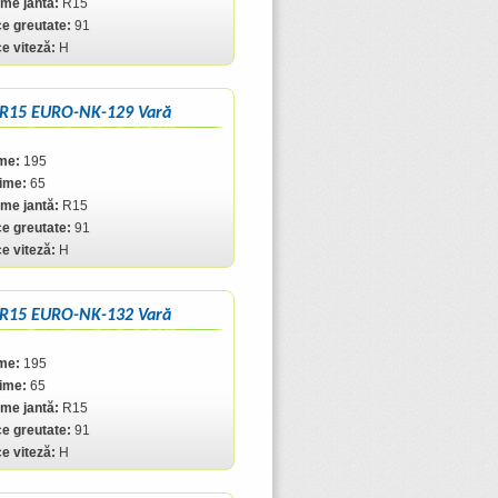
me jantă:
R15
ce greutate:
91
ce viteză:
H
 R15 EURO-NK-129 Vară
me:
195
ţime:
65
me jantă:
R15
ce greutate:
91
ce viteză:
H
 R15 EURO-NK-132 Vară
me:
195
ţime:
65
me jantă:
R15
ce greutate:
91
ce viteză:
H