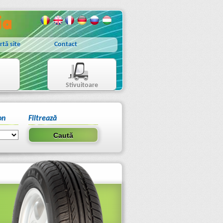
rtă site
Contact
Stivuitoare
on
Filtrează