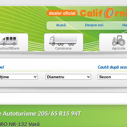
Acasă
Despre noi
Ha
utoutilitare
Camioane
Agricole
ei
Caută după sez
e Autoturisme 205/65 R15 94T
RO NK-132 Vară