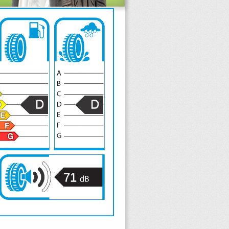
D
D
71