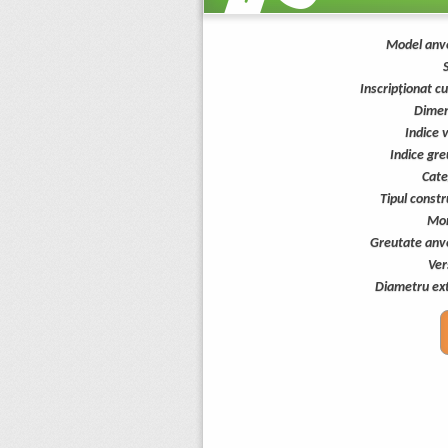
Model anv
Inscripționat c
Dimen
Indice 
Indice gre
Cate
Tipul constr
Mon
Greutate anv
Ver
Diametru ext