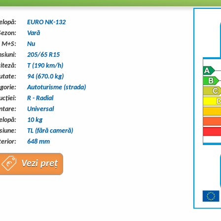
elopă:
EURO NK-132
Sezon:
Vară
u M+S:
Nu
siuni:
205/65 R15
viteză:
T (190 km/h)
utate:
94 (670.0 kg)
gorie:
Autoturisme (strada)
ucţiei:
R - Radial
tare:
Universal
elopă:
10 kg
siune:
TL (fără cameră)
erior:
648 mm
Vezi preț