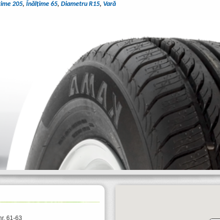
ţime 205
,
Înălţime 65
,
Diametru R15
,
Vară
nr. 61-63