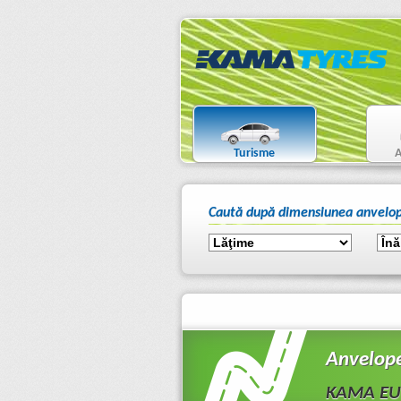
Turisme
A
Caută după dimensiunea anvelop
Anvelop
KAMA EU