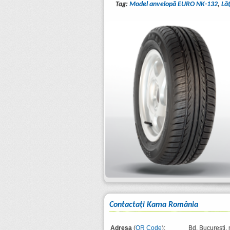
Tag:
Model anvelopă EURO NK-132
,
Lă
Contactaţi Kama România
Adresa
(
QR Code
):
Bd. București, 