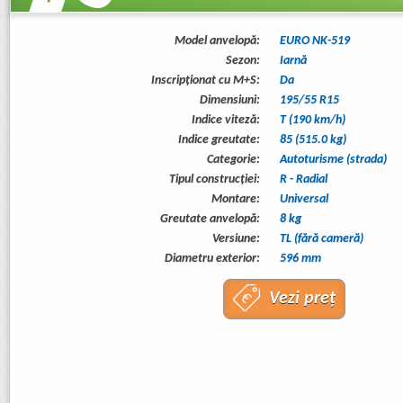
Model anvelopă:
EURO NK-519
Sezon:
Iarnă
Inscripționat cu M+S:
Da
Dimensiuni:
195/55 R15
Indice viteză:
T (190 km/h)
Indice greutate:
85 (515.0 kg)
Categorie:
Autoturisme (strada)
Tipul construcţiei:
R - Radial
Montare:
Universal
Greutate anvelopă:
8 kg
Versiune:
TL (fără cameră)
Diametru exterior:
596 mm
Vezi preț