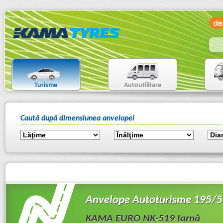
Turisme
Autoutilitare
Caută după dimensiunea anvelopei
Anvelope Autoturisme 195/5
KAMA EURO NK-519 Iarnă