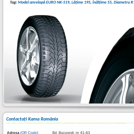
Tag:
Model anvelopă EURO NK-519
,
Lăţime 195
,
Înălţime 55
,
Diametru R
Contactaţi Kama România
Adresa
(
QR Code
):
Bd. București, nr. 61-63