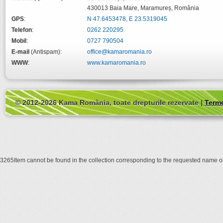
430013
Baia Mare
,
Maramureș
,
România
GPS
:
N 47.6453478, E 23.5319045
Telefon
:
0262 220295
Mobil
:
0727 790504
E-mail
(Antispam):
office@kamaromania.ro
WWW
:
www.kamaromania.ro
© 2012-2026 Kama România, toate drepturile rezervate |
Terme
3265Item cannot be found in the collection corresponding to the requested name