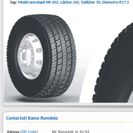
Tag:
Model anvelopă NR-202
,
Lăţime 245
,
Înălţime 70
,
Diametru R17.5
Contactaţi Kama România
Adresa
(
QR Code
):
Bd. București, nr. 61-63