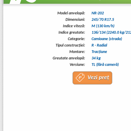
Model anvelopă:
NR-202
Dimensiuni:
245/70 R17.5
Indice viteză:
M (130 km/h)
Indice greutate:
136/134 (2240.0 kg/212
Categorie:
Camioane (strada)
Tipul construcţiei:
R - Radial
Montare:
Tracţiune
Greutate anvelopă:
34 kg
Versiune:
TL (fără cameră)
Vezi preț