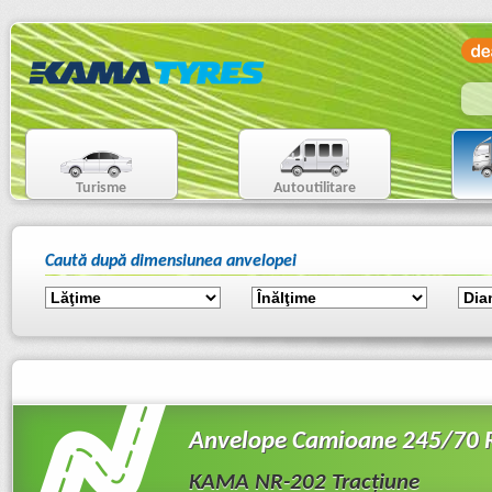
Turisme
Autoutilitare
Caută după dimensiunea anvelopei
Anvelope Camioane 245/70
KAMA NR-202 Tracţiune