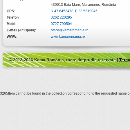
430013
Baia Mare
,
Maramureș
,
România
GPS
:
N 47.6453478, E 23.5319045
Telefon
:
0262 220295
Mobil
:
0727 790504
E-mail
(Antispam):
office@kamaromania.ro
WWW
:
www.kamaromania.ro
© 2012-2026 Kama România, toate drepturile rezervate |
Terme
3265Item cannot be found in the collection corresponding to the requested name