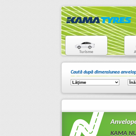
Turisme
A
Caută după dimensiunea anvelop
Anvelop
KAMA NU-