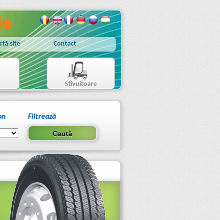
rtă site
Contact
Stivuitoare
on
Filtrează