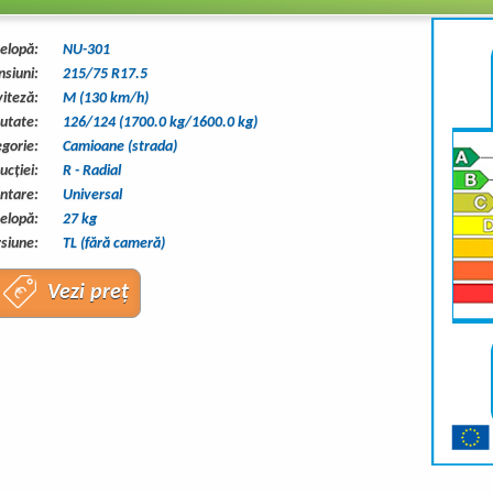
elopă:
NU-301
siuni:
215/75 R17.5
viteză:
M (130 km/h)
eutate:
126/124 (1700.0 kg/1600.0 kg)
gorie:
Camioane (strada)
ucţiei:
R - Radial
ntare:
Universal
elopă:
27 kg
siune:
TL (fără cameră)
Vezi preț