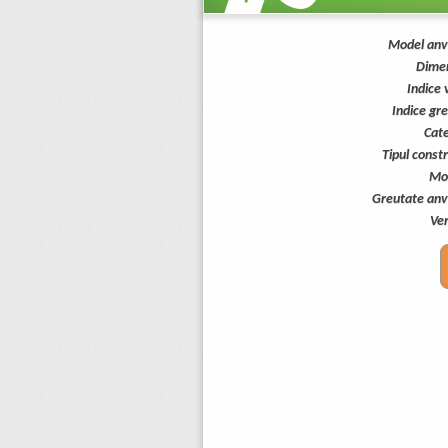
Model anv
Dimen
Indice 
Indice gr
Cate
Tipul constr
Mo
Greutate anv
Ver