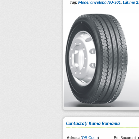
Tag:
Model anvelopă NU-301
,
Lăţime 2
Contactaţi Kama România
Adresa
(
QR Code
):
Bd. București, 