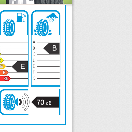
B
E
70