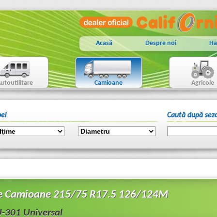
Acasă
Despre noi
Ha
utoutilitare
Camioane
Agricole
ei
Caută după sez
e Camioane 215/75 R17.5 126/124M
301 Universal