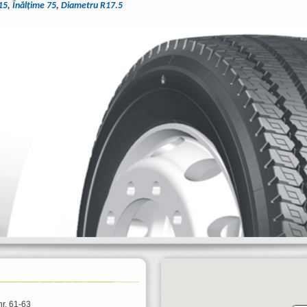
15
,
Înălţime 75
,
Diametru R17.5
nr. 61-63