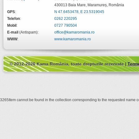
430013
Baia Mare
,
Maramureș
,
România
GPS
:
N 47.6453478, E 23.5319045
Telefon
:
0262 220295
Mobil
:
0727 790504
E-mail
(Antispam):
office@kamaromania.ro
WWW
:
www.kamaromania.ro
© 2012-2026 Kama România, toate drepturile rezervate |
Terme
3265Item cannot be found in the collection corresponding to the requested name