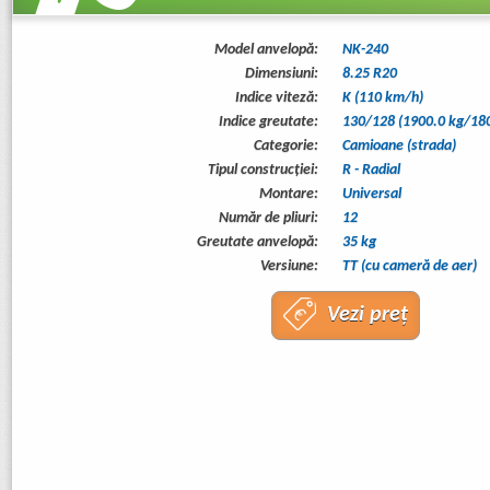
Model anvelopă:
NK-240
Dimensiuni:
8.25 R20
Indice viteză:
K (110 km/h)
Indice greutate:
130/128 (1900.0 kg/180
Categorie:
Camioane (strada)
Tipul construcţiei:
R - Radial
Montare:
Universal
Număr de pliuri:
12
Greutate anvelopă:
35 kg
Versiune:
TT (cu cameră de aer)
Vezi preț