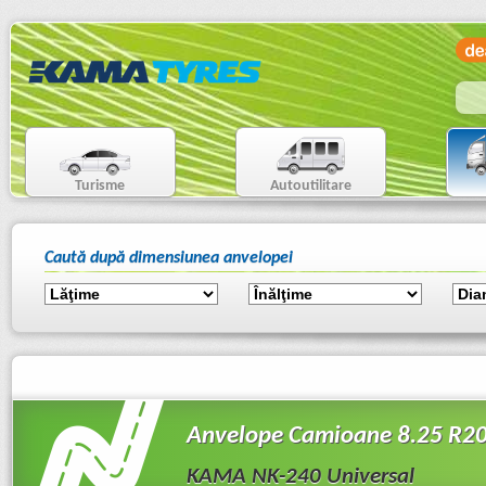
Turisme
Autoutilitare
Caută după dimensiunea anvelopei
Anvelope Camioane 8.25 R2
KAMA NK-240 Universal