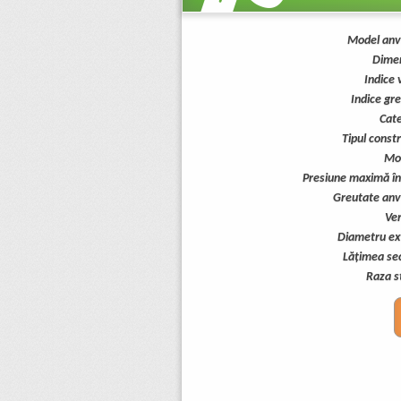
Model anv
Dimen
Indice 
Indice gr
Cate
Tipul constr
Mo
Presiune maximă în
Greutate anv
Ver
Diametru ext
Lăţimea sec
Raza s