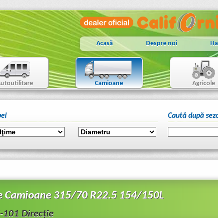
Acasă
Despre noi
Ha
utoutilitare
Camioane
Agricole
ei
Caută după sez
e Camioane 315/70 R22.5 154/150L
101 Direcție