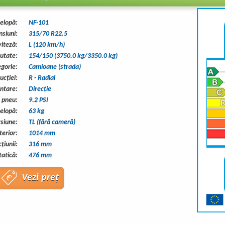
elopă:
NF-101
siuni:
315/70 R22.5
viteză:
L (120 km/h)
eutate:
154/150 (3750.0 kg/3350.0 kg)
gorie:
Camioane (strada)
ucţiei:
R - Radial
ntare:
Direcție
 pneu:
9.2 PSI
elopă:
63 kg
siune:
TL (fără cameră)
erior:
1014 mm
ţiunii:
316 mm
tatică:
476 mm
Vezi preț