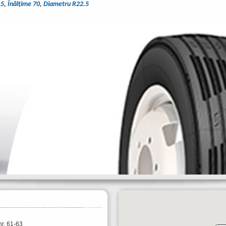
15
,
Înălţime 70
,
Diametru R22.5
nr. 61-63