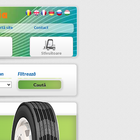
rtă site
Contact
Stivuitoare
on
Filtrează