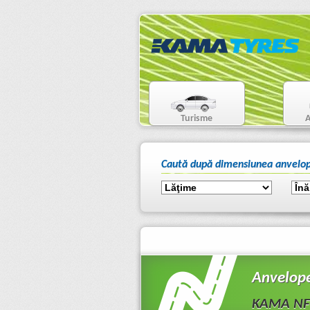
Turisme
A
Caută după dimensiunea anvelop
Anvelop
KAMA NF-