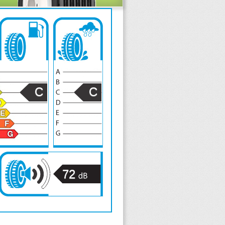
C
C
72