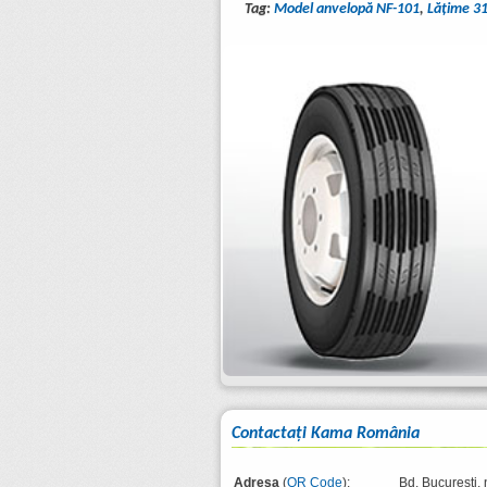
Tag:
Model anvelopă NF-101
,
Lăţime 3
Contactaţi Kama România
Adresa
(
QR Code
):
Bd. București, 