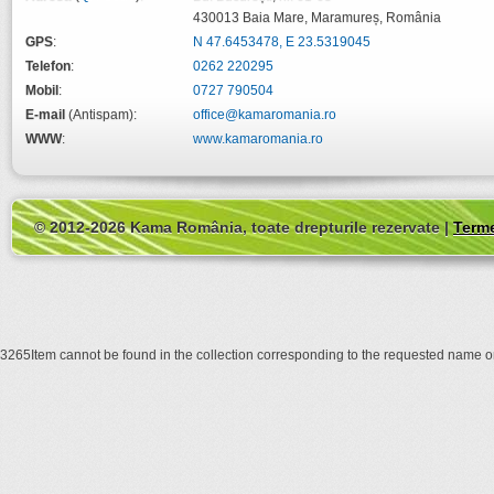
430013
Baia Mare
,
Maramureș
,
România
GPS
:
N 47.6453478, E 23.5319045
Telefon
:
0262 220295
Mobil
:
0727 790504
E-mail
(Antispam):
office@kamaromania.ro
WWW
:
www.kamaromania.ro
© 2012-2026 Kama România, toate drepturile rezervate |
Terme
3265Item cannot be found in the collection corresponding to the requested name