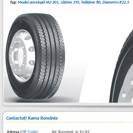
Tag:
Model anvelopă NU-301
,
Lăţime 295
,
Înălţime 80
,
Diametru R22.5
Contactaţi Kama România
Adresa
(
QR Code
):
Bd. București, nr. 61-63