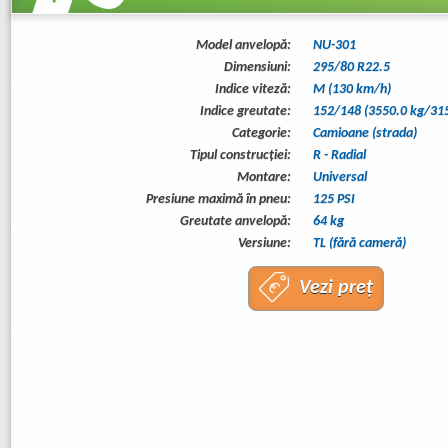
Model anvelopă:
NU-301
Dimensiuni:
295/80 R22.5
Indice viteză:
M (130 km/h)
Indice greutate:
152/148 (3550.0 kg/315
Categorie:
Camioane (strada)
Tipul construcţiei:
R - Radial
Montare:
Universal
Presiune maximă în pneu:
125 PSI
Greutate anvelopă:
64 kg
Versiune:
TL (fără cameră)
Vezi preț