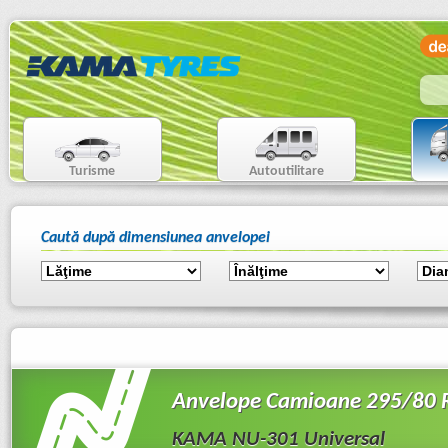
Turisme
Autoutilitare
Caută după dimensiunea anvelopei
Anvelope Camioane 295/80
KAMA NU-301 Universal