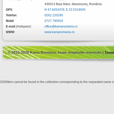
430013
Baia Mare
,
Maramureș
,
România
GPS
:
N 47.6453478, E 23.5319045
Telefon
:
0262 220295
Mobil
:
0727 790504
E-mail
(Antispam):
office@kamaromania.ro
WWW
:
www.kamaromania.ro
© 2012-2026 Kama România, toate drepturile rezervate |
Terme
3265Item cannot be found in the collection corresponding to the requested name