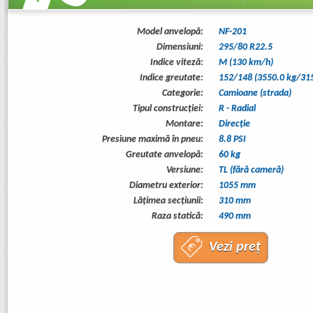
Model anvelopă:
NF-201
Dimensiuni:
295/80 R22.5
Indice viteză:
M (130 km/h)
Indice greutate:
152/148 (3550.0 kg/315
Categorie:
Camioane (strada)
Tipul construcţiei:
R - Radial
Montare:
Direcție
Presiune maximă în pneu:
8.8 PSI
Greutate anvelopă:
60 kg
Versiune:
TL (fără cameră)
Diametru exterior:
1055 mm
Lăţimea secţiunii:
310 mm
Raza statică:
490 mm
Vezi preț