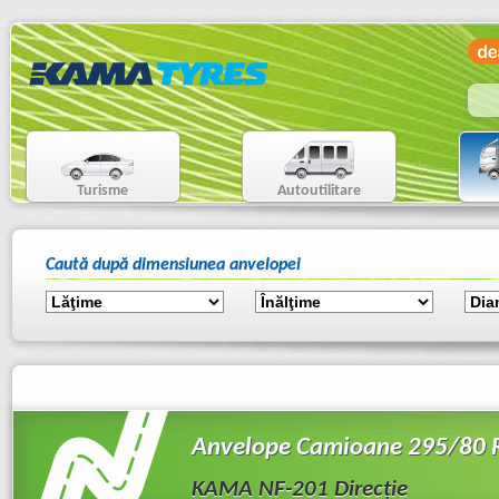
Turisme
Autoutilitare
Caută după dimensiunea anvelopei
Anvelope Camioane 295/80
KAMA NF-201 Direcție