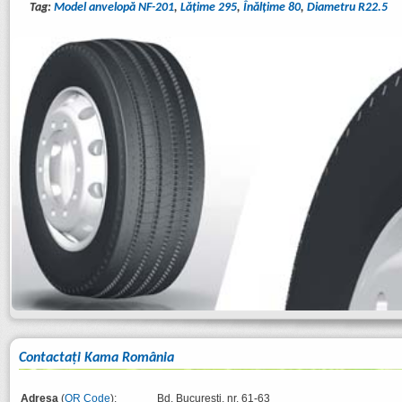
Tag:
Model anvelopă NF-201
,
Lăţime 295
,
Înălţime 80
,
Diametru R22.5
Contactaţi Kama România
Adresa
(
QR Code
):
Bd. București, nr. 61-63