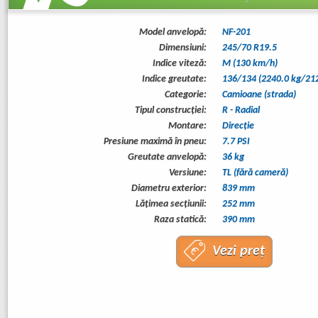
Model anvelopă:
NF-201
Dimensiuni:
245/70 R19.5
Indice viteză:
M (130 km/h)
Indice greutate:
136/134 (2240.0 kg/212
Categorie:
Camioane (strada)
Tipul construcţiei:
R - Radial
Montare:
Direcție
Presiune maximă în pneu:
7.7 PSI
Greutate anvelopă:
36 kg
Versiune:
TL (fără cameră)
Diametru exterior:
839 mm
Lăţimea secţiunii:
252 mm
Raza statică:
390 mm
Vezi preț