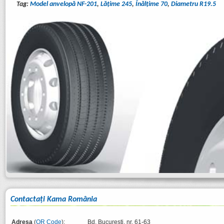
Tag:
Model anvelopă NF-201
,
Lăţime 245
,
Înălţime 70
,
Diametru R19.5
Contactaţi Kama România
Adresa
(
QR Code
):
Bd. București, nr. 61-63