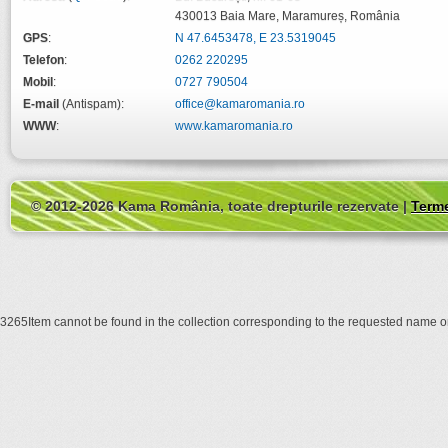
430013
Baia Mare
,
Maramureș
,
România
GPS
:
N 47.6453478, E 23.5319045
Telefon
:
0262 220295
Mobil
:
0727 790504
E-mail
(Antispam):
office@kamaromania.ro
WWW
:
www.kamaromania.ro
© 2012-2026 Kama România, toate drepturile rezervate |
Terme
3265Item cannot be found in the collection corresponding to the requested name