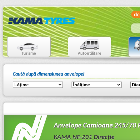
Turisme
Autoutilitare
Caută după dimensiunea anvelopei
Anvelope Camioane 245/70
KAMA NF-201 Direcție