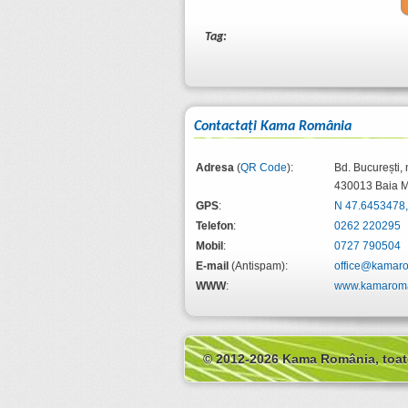
Tag:
Contactaţi Kama România
Adresa
(
QR Code
):
Bd. București, 
430013
Baia 
GPS
:
N 47.6453478,
Telefon
:
0262 220295
Mobil
:
0727 790504
E-mail
(Antispam):
office@kamaro
WWW
:
www.kamaroma
© 2012-2026 Kama România, toate