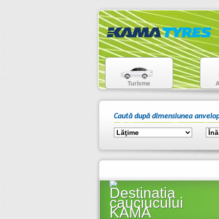
Turisme
A
Caută după dimensiunea anvelop