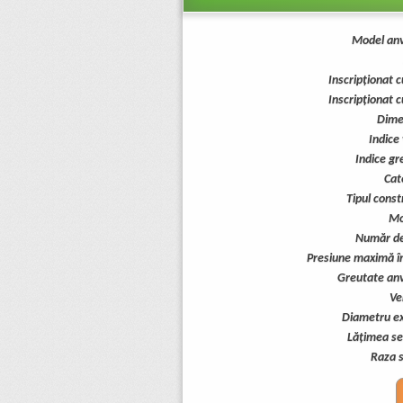
Model anv
Inscripționat 
Inscripționat 
Dime
Indice 
Indice gr
Cat
Tipul const
Mo
Număr de 
Presiune maximă î
Greutate an
Ve
Diametru ex
Lăţimea sec
Raza s