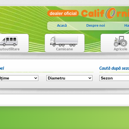
Acasă
Despre noi
Ha
utoutilitare
Camioane
Agricole
ei
Caută după sez