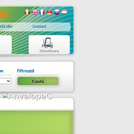
rtă site
Contact
Stivuitoare
on
Filtrează