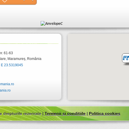
nr. 61-63
Mare
,
Maramureș
,
România
 E 23.5319045
mania.ro
nia.ro
 drepturile rezervate |
Termenii si conditiile
|
Politica cookies