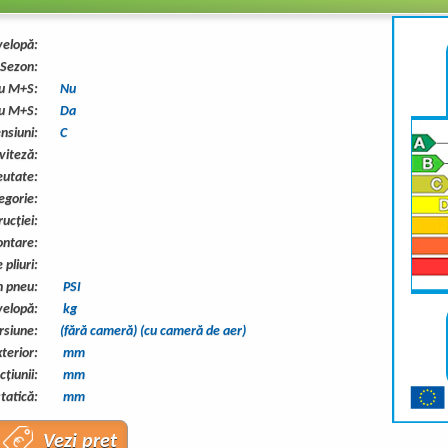
elopă:
Sezon:
cu M+S:
Nu
cu M+S:
Da
nsiuni:
C
viteză:
eutate:
egorie:
rucţiei:
ntare:
pliuri:
n pneu:
PSI
velopă:
kg
rsiune:
(fără cameră) (cu cameră de aer)
terior:
mm
ţiunii:
mm
tatică:
mm
Vezi preț