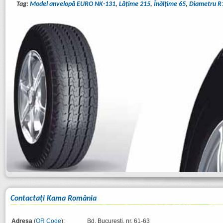
Tag:
Model anvelopă EURO NK-131
,
Lăţime 215
,
Înălţime 65
,
Diametru R
Contactaţi Kama România
Adresa
(
QR Code
):
Bd. București, nr. 61-63