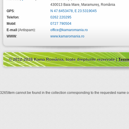
430013
Baia Mare
,
Maramureș
,
România
GPS
:
N 47.6453478, E 23.5319045
Telefon
:
0262 220295
Mobil
:
0727 790504
E-mail
(Antispam):
office@kamaromania.ro
WWW
:
www.kamaromania.ro
© 2012-2026 Kama România, toate drepturile rezervate |
Terme
3265Item cannot be found in the collection corresponding to the requested name