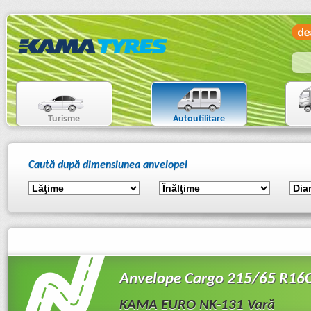
Turisme
Autoutilitare
Caută după dimensiunea anvelopei
Anvelope Cargo 215/65 R16
KAMA EURO NK-131 Vară