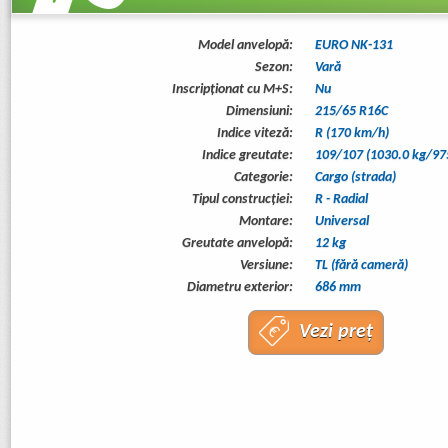
Model anvelopă:
EURO NK-131
Sezon:
Vară
Inscripționat cu M+S:
Nu
Dimensiuni:
215/65 R16C
Indice viteză:
R (170 km/h)
Indice greutate:
109/107 (1030.0 kg/97
Categorie:
Cargo (strada)
Tipul construcţiei:
R - Radial
Montare:
Universal
Greutate anvelopă:
12 kg
Versiune:
TL (fără cameră)
Diametru exterior:
686 mm
Vezi preț