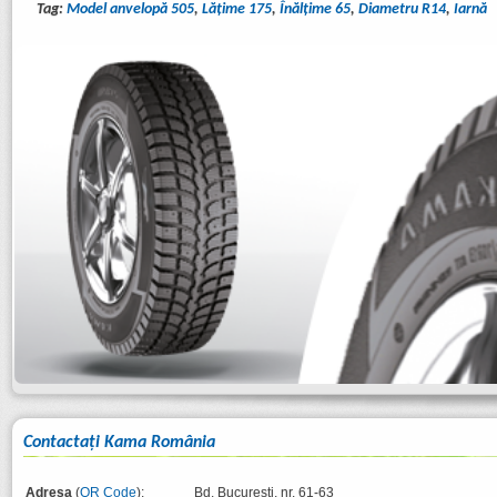
Tag:
Model anvelopă 505
,
Lăţime 175
,
Înălţime 65
,
Diametru R14
,
Iarnă
Contactaţi Kama România
Adresa
(
QR Code
):
Bd. București, nr. 61-63