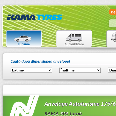
Turisme
Autoutilitare
Caută după dimensiunea anvelopei
Anvelope Autoturisme 175/6
KAMA 505 Iarnă