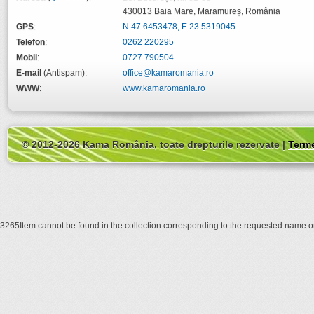
430013
Baia Mare
,
Maramureș
,
România
GPS
:
N 47.6453478, E 23.5319045
Telefon
:
0262 220295
Mobil
:
0727 790504
E-mail
(Antispam):
office@kamaromania.ro
WWW
:
www.kamaromania.ro
© 2012-2026 Kama România, toate drepturile rezervate |
Terme
3265Item cannot be found in the collection corresponding to the requested name