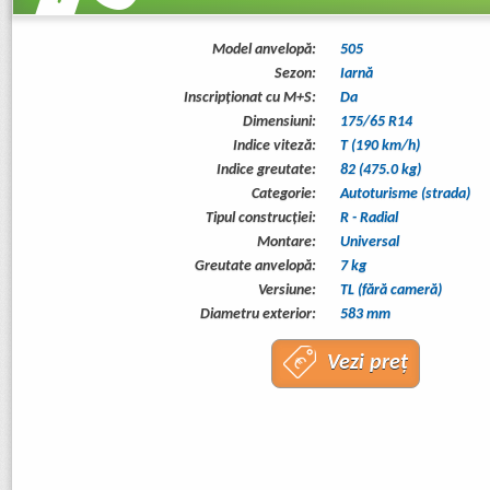
Model anvelopă:
505
Sezon:
Iarnă
Inscripționat cu M+S:
Da
Dimensiuni:
175/65 R14
Indice viteză:
T (190 km/h)
Indice greutate:
82 (475.0 kg)
Categorie:
Autoturisme (strada)
Tipul construcţiei:
R - Radial
Montare:
Universal
Greutate anvelopă:
7 kg
Versiune:
TL (fără cameră)
Diametru exterior:
583 mm
Vezi preț