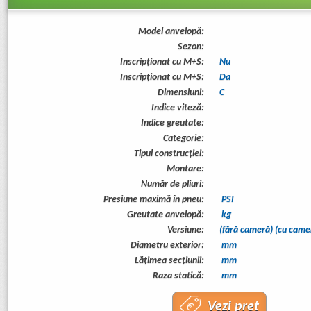
Model anvelopă:
Sezon:
Inscripționat cu M+S:
Nu
Inscripționat cu M+S:
Da
Dimensiuni:
C
Indice viteză:
Indice greutate:
Categorie:
Tipul construcţiei:
Montare:
Număr de pliuri:
Presiune maximă în pneu:
PSI
Greutate anvelopă:
kg
Versiune:
(fără cameră) (cu came
Diametru exterior:
mm
Lăţimea secţiunii:
mm
Raza statică:
mm
Vezi preț