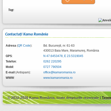
Tag:
Contactaţi Kama România
Adresa
(
QR Code
):
Bd. București, nr. 61-63
430013
Baia Mare
,
Maramureș
,
România
GPS
:
N 47.6453478, E 23.5319045
Telefon
:
0262 220295
Mobil
:
0727 790504
E-mail
(Antispam):
office@kamaromania.ro
WWW
:
www.kamaromania.ro
© 2012-2026 Kama România, toate drepturile rezervate |
Terme