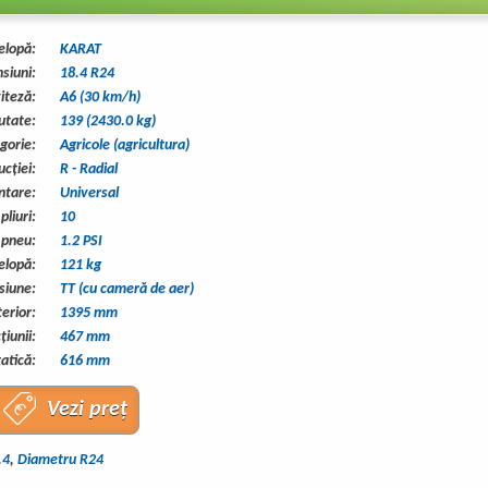
elopă:
KARAT
siuni:
18.4 R24
viteză:
A6 (30 km/h)
utate:
139 (2430.0 kg)
gorie:
Agricole (agricultura)
ucţiei:
R - Radial
tare:
Universal
liuri:
10
 pneu:
1.2 PSI
elopă:
121 kg
siune:
TT (cu cameră de aer)
erior:
1395 mm
iunii:
467 mm
atică:
616 mm
Vezi preț
.4
,
Diametru R24