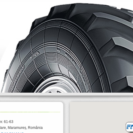
nr. 61-63
Mare
,
Maramureș
,
România