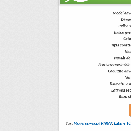
Model anv
Dimen
Indice 
Indice gre
Cate
Tipul constr
Mon
Număr de p
Presiune maximă în
Greutate anv
Ver
Diametru ext
Lăţimea secţ
Raza st
Tag:
Model anvelopă KARAT
,
Lăţime 18