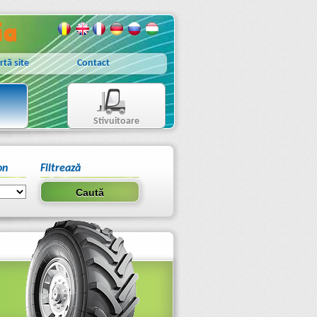
rtă site
Contact
Stivuitoare
on
Filtrează