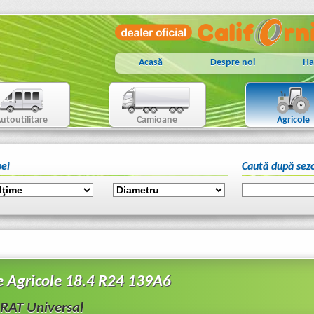
Acasă
Despre noi
Ha
utoutilitare
Camioane
Agricole
ei
Caută după sez
 Agricole 18.4 R24 139A6
AT Universal