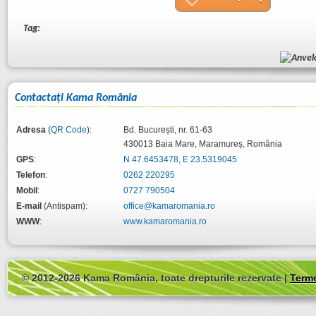
Tag:
Contactaţi Kama România
Adresa
(
QR Code
):
Bd. București, nr. 61-63
430013
Baia Mare
,
Maramureș
,
România
GPS
:
N 47.6453478, E 23.5319045
Telefon
:
0262 220295
Mobil
:
0727 790504
E-mail
(Antispam):
office@kamaromania.ro
WWW
:
www.kamaromania.ro
© 2012-2026 Kama România, toate drepturile rezervate |
Terme