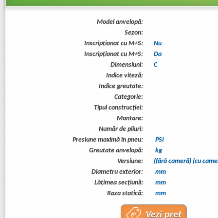
Model anvelopă:
Sezon:
Inscripționat cu M+S:
Nu
Inscripționat cu M+S:
Da
Dimensiuni:
C
Indice viteză:
Indice greutate:
Categorie:
Tipul construcţiei:
Montare:
Număr de pliuri:
Presiune maximă în pneu:
PSI
Greutate anvelopă:
kg
Versiune:
(fără cameră) (cu came
Diametru exterior:
mm
Lăţimea secţiunii:
mm
Raza statică:
mm
Vezi preț