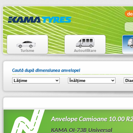
Turisme
Autoutilitare
Caută după dimensiunea anvelopei
Anvelope Camioane 10.00 R
KAMA OI-73B Universal