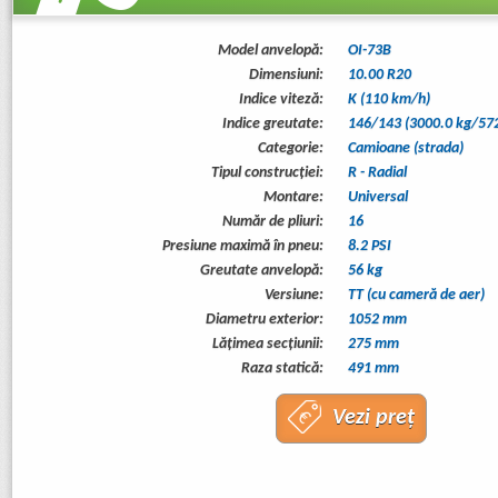
Model anvelopă:
OI-73B
Dimensiuni:
10.00 R20
Indice viteză:
K (110 km/h)
Indice greutate:
146/143 (3000.0 kg/572
Categorie:
Camioane (strada)
Tipul construcţiei:
R - Radial
Montare:
Universal
Număr de pliuri:
16
Presiune maximă în pneu:
8.2 PSI
Greutate anvelopă:
56 kg
Versiune:
TT (cu cameră de aer)
Diametru exterior:
1052 mm
Lăţimea secţiunii:
275 mm
Raza statică:
491 mm
Vezi preț