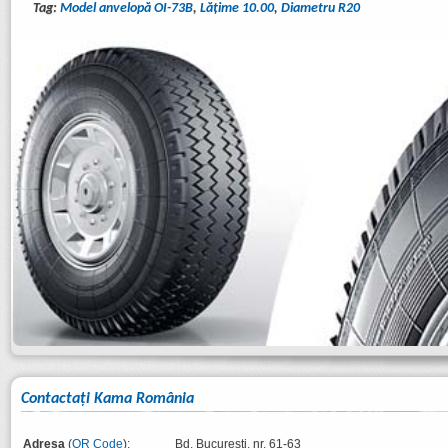
Tag:
Model anvelopă OI-73B
,
Lăţime 10.00
,
Diametru R20
Contactaţi Kama România
Adresa
(
QR Code
):
Bd. București, nr. 61-63