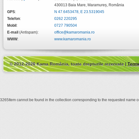
430013
Baia Mare
,
Maramureș
,
România
GPS
:
N 47.6453478, E 23.5319045
Telefon
:
0262 220295
Mobil
:
0727 790504
E-mail
(Antispam):
office@kamaromania.ro
WWW
:
www.kamaromania.ro
© 2012-2026 Kama România, toate drepturile rezervate |
Terme
3265Item cannot be found in the collection corresponding to the requested name