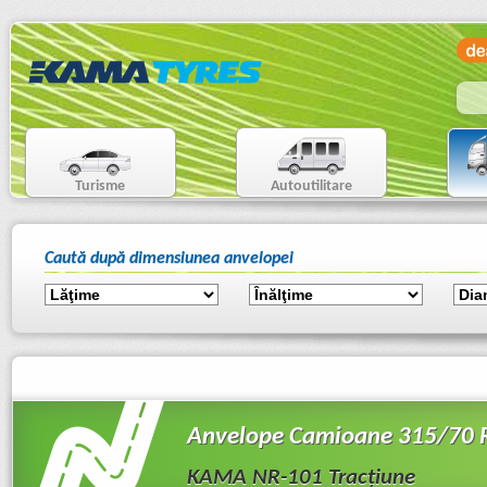
Turisme
Autoutilitare
Caută după dimensiunea anvelopei
Anvelope Camioane 315/70 
KAMA NR-101 Tracţiune