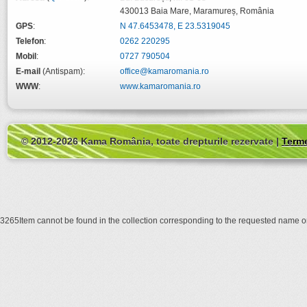
430013
Baia Mare
,
Maramureș
,
România
GPS
:
N 47.6453478, E 23.5319045
Telefon
:
0262 220295
Mobil
:
0727 790504
E-mail
(Antispam):
office@kamaromania.ro
WWW
:
www.kamaromania.ro
© 2012-2026 Kama România, toate drepturile rezervate |
Terme
3265Item cannot be found in the collection corresponding to the requested name