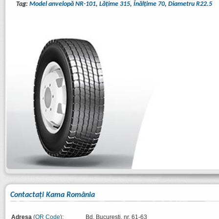
Tag:
Model anvelopă NR-101
,
Lăţime 315
,
Înălţime 70
,
Diametru R22.5
Contactaţi Kama România
Adresa
(
QR Code
):
Bd. București, nr. 61-63