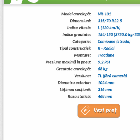
Model anvelopă:
NR-101
Dimensiuni:
315/70 R22.5
Indice viteză:
L (120 km/h)
Indice greutate:
154/150 (3750.0 kg/335
Categorie:
Camioane (strada)
Tipul construcţiei:
R - Radial
Montare:
Tracţiune
Presiune maximă în pneu:
9.2 PSI
Greutate anvelopă:
68 kg
Versiune:
TL (fără cameră)
Diametru exterior:
1024 mm
Lăţimea secţiunii:
316 mm
Raza statică:
468 mm
Vezi preț